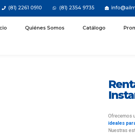
(81) 2261 0910
(81) 2354 9735
info@ail
icio
Quiénes Somos
Catálogo
Pro
Rent
Inst
Ofrecemos un
ideales par
Nuestras est