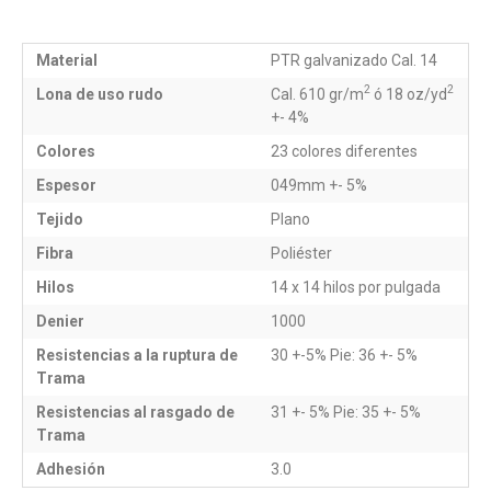
Material
PTR galvanizado Cal. 14
2
2
Lona de uso rudo
Cal. 610 gr/m
ó 18 oz/yd
+- 4%
Colores
23 colores diferentes
Espesor
049mm +- 5%
Tejido
Plano
Fibra
Poliéster
Hilos
14 x 14 hilos por pulgada
Denier
1000
Resistencias a la ruptura de
30 +-5% Pie: 36 +- 5%
Trama
Resistencias al rasgado de
31 +- 5% Pie: 35 +- 5%
Trama
Adhesión
3.0